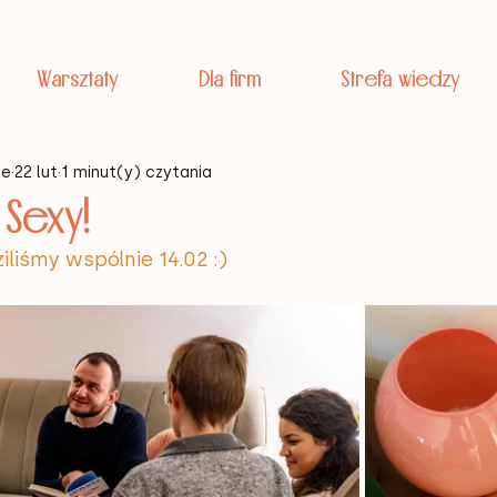
Warsztaty
Dla firm
Strefa wiedzy
je
22 lut
1 minut(y) czytania
 Sexy!
liśmy wspólnie 14.02 :)