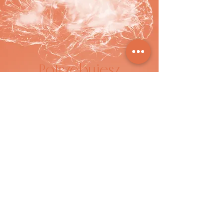
Potrzebujesz
wsparcia?
pomagamy dostosować pomoc
psychologiczną adekwatnie do
potrzeb
i trudności
Zapraszamy!
Zapisz się