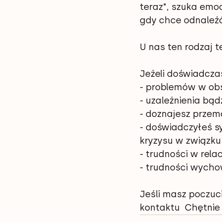
teraz", szuka emoc
gdy chce odnaleź
U nas ten rodzaj te
Jeżeli doświadczas
- problemów w obs
- uzależnienia bąd
- doznajesz przemo
- doświadczyłeś sy
kryzysu w związku i
- trudności w rela
- trudności wycho
Jeśli masz poczuci
kontaktu  Chętnie