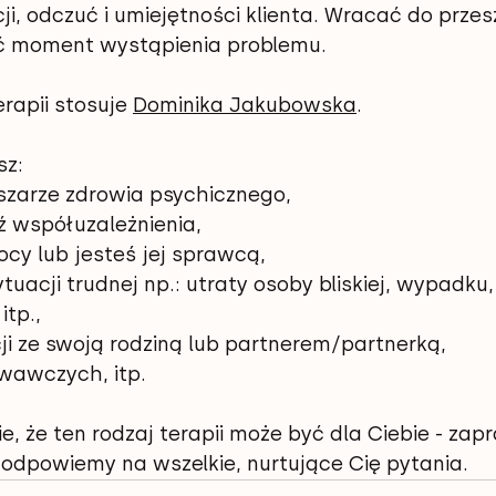
ji, odczuć i umiejętności klienta. Wracać do przes
ć moment wystąpienia problemu. 
rapii stosuje 
Dominika Jakubowska
. 
z: 
zarze zdrowia psychicznego, 
ź współuzależnienia, 
cy lub jesteś jej sprawcą, 
tuacji trudnej np.: utraty osoby bliskiej, wypadku,
tp., 
cji ze swoją rodziną lub partnerem/partnerką, 
wawczych, itp.
e, że ten rodzaj terapii może być dla Ciebie - za
 odpowiemy na wszelkie, nurtujące Cię pytania
.