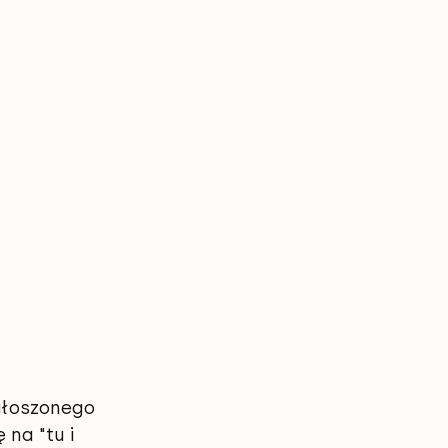
 
głoszonego 
na "tu i 